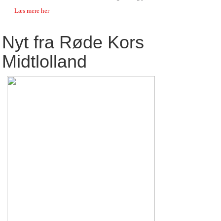
Læs mere her
Røde Kors butik
Aktivitetsledere
Røde
Nyt fra Røde Kors
Samaritter
Kors
butik
Førstehjælp
Midtlolland
Aflever til
Besøgsvenner
genbrug
Nørklerne
Julehjælp
Landsindsamling