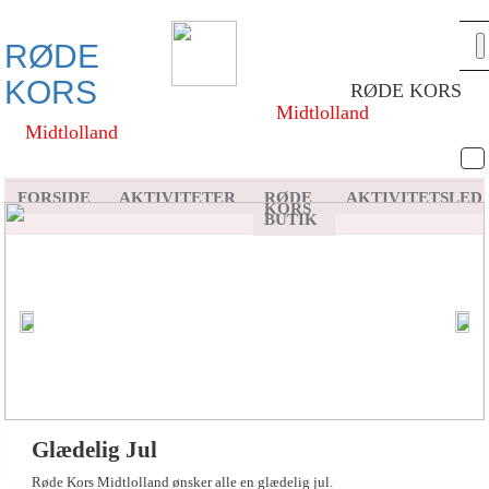
RØDE
KORS
RØDE KORS
Midtlolland
Midtlolland
FORSIDE
AKTIVITETER
RØDE
AKTIVITETSLED
KORS
BUTIK
Previous
Ne
Glædelig Jul
Røde Kors Midtlolland ønsker alle en glædelig jul.